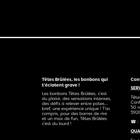
Têtes Brûlées, les bonbons qui
Con
t’éclatent grave !
SER
Les bonbons Têtes Brûlées, c’est
Tête
du plaisir, des sensations intenses,
Conf
des défis à relever entre potes…
50 r
bref, une expérience unique ! T’as
5920
compris, pour des barres de rire
et un max de fun, Têtes Brûlées
☎ : 
c’est du lourd !
QUA