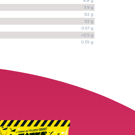
4.8 g
3.9 g
82 g
52 g
0.57 g
<0.5 g
0.35 g