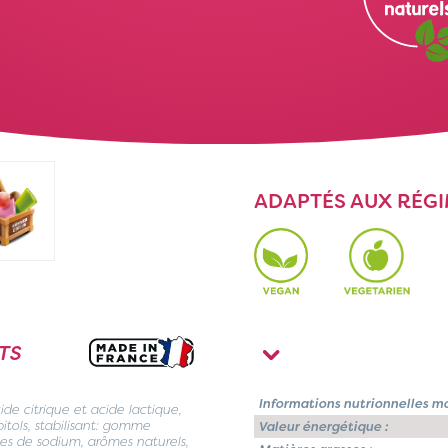
ADAPTÉS AUX RÉG
TS
Informations nutrionnelles m
cide citrique et acide lactique,
itols, stabilisant: gomme
Valeur énergétique :
ates de sodium, arômes naturels,