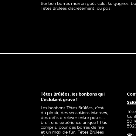
Bonbon barres marron goût cola, tu gagnes, bon
Têtes Brûlées discrètement, ou pas !
Têtes Brûlées, les bonbons qui
Con
t’éclatent grave !
SER
Les bonbons Têtes Brûlées, c’est
Tête
du plaisir, des sensations intenses,
Conf
des défis à relever entre potes…
50 r
bref, une expérience unique ! T’as
5920
compris, pour des barres de rire
et un max de fun, Têtes Brûlées
☎ : 