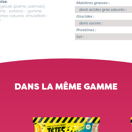
oise.
Matières grasses :
végétale (palme, palmiste),
dont acides gras saturés :
sants : sorbitols – gomme
mes naturels, émulsifiant :
Glucides :
F.
dont sucres :
Protéines :
Sel :
DANS LA MÊME GAMME