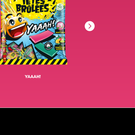
YAAAH!
Jungle 