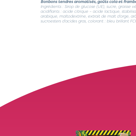
Bonbons tendres aromatisés, goûts cola et framb
Ingrédients : Sirop de glucose (UE), sucre, graisse 
acidifiants : acide citrique – acide lactique, stabili
arabique, maltodextrine, extrait de malt d’orge, arô
sucroesters d’acides gras, colorant : bleu brillant FC