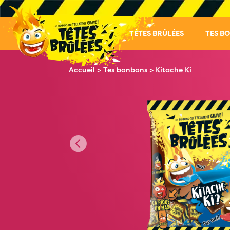
TÊTES BRÛLÉES
TES B
Accueil
>
Tes bonbons
> Kitache Ki