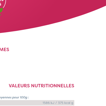
IMES
VALEURS NUTRITIONNELLES
oyennes pour 100g :
1586 kJ / 375 kcal g