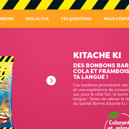
ONBONS
NOS ACTUS
TES QUESTIONS
NOUS CONT
KITACHE KI
DES BONBONS BAR
COLA ET FRAMBOIS
TA LANGUE !
Ces bonbons promettent des 
et une expérience de consomm
oui, pour le côté fun, la barre
langue ! Tente de relever le d
du sachet Barres Kitache Ki !