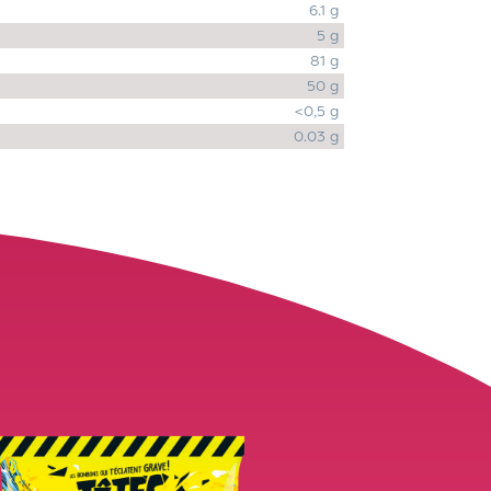
6.1 g
5 g
81 g
50 g
<0,5 g
0.03 g