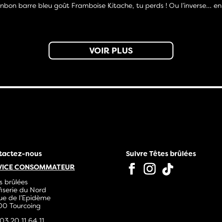
bon barre bleu goût Framboise Kitache, tu perds ! Ou l’inverse… en
VOIR PLUS
tactez-nous
Suivre Têtes brûlées
VICE CONSOMMATEUR
s brûlées
iserie du Nord
ue de l’Epidème
0 Tourcoing
03 20 11 64 11