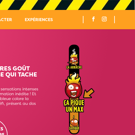
ACTER
EXPÉRIENCES
RES GOÛT
E QUI TACHE
sensations intenses
ation inédite ! Et
 bleue colore la
éfi, présent au dos