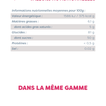
Informations nutrionnelles moyennes pour 100g :
Valeur énergétique :
1586 kJ / 375 kcal g
Matières grasses :
6.1 g
dont acides gras saturés :
5 g
Glucides :
81 g
dont sucres :
50 g
Protéines :
< 0,5 g
Sel :
0.02 g
DANS LA MÊME GAMME