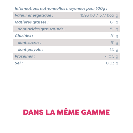
Informations nutrionnelles moyennes pour 100g :
Valeur énergétique :
1593 kJ / 377 kcal g
Matières grasses :
6.1 g
dont acides gras saturés :
5.1 g
Glucides :
81 g
dont sucres :
51 g
dont polyols :
1.5 g
Protéines :
< 0,5 g
Sel :
0.03 g
DANS LA MÊME GAMME