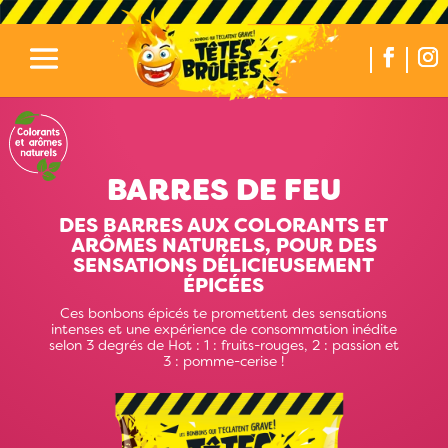
BARRES DE FEU
DES BARRES AUX COLORANTS ET
ARÔMES NATURELS, POUR DES
SENSATIONS DÉLICIEUSEMENT
ÉPICÉES
Ces bonbons épicés te promettent des sensations
intenses et une expérience de consommation inédite
selon 3 degrés de Hot : 1 : fruits-rouges, 2 : passion et
3 : pomme-cerise !